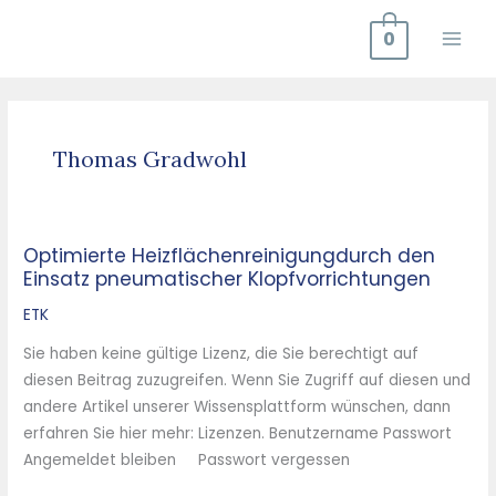
Zum
0
Inhalt
springen
Thomas Gradwohl
Optimierte Heizflächenreinigungdurch den
Optimierte
Einsatz pneumatischer Klopfvorrichtungen
Heizflächenreinigungdurch
den
ETK
Einsatz
Sie haben keine gültige Lizenz, die Sie berechtigt auf
pneumatischer
diesen Beitrag zuzugreifen. Wenn Sie Zugriff auf diesen und
Klopfvorrichtungen
andere Artikel unserer Wissensplattform wünschen, dann
erfahren Sie hier mehr: Lizenzen. Benutzername Passwort
Angemeldet bleiben Passwort vergessen