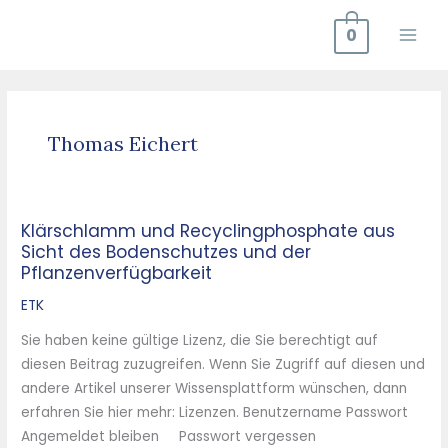
Zum
0
Inhalt
springen
Thomas Eichert
Klärschlamm und Recyclingphosphate aus
Klärschlamm
Sicht des Bodenschutzes und der
und
Pflanzenverfügbarkeit
Recyclingphosphate
aus
ETK
Sicht
Sie haben keine gültige Lizenz, die Sie berechtigt auf
des
diesen Beitrag zuzugreifen. Wenn Sie Zugriff auf diesen und
Bodenschutzes
andere Artikel unserer Wissensplattform wünschen, dann
und
erfahren Sie hier mehr: Lizenzen. Benutzername Passwort
der
Angemeldet bleiben Passwort vergessen
Pflanzenverfügbarkeit