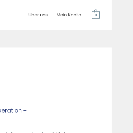
Über uns
Mein Konto
0
peration –