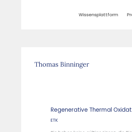
Zum
Inhalt
Wissensplattform
Pr
springen
Thomas Binninger
Regenerative Thermal Oxidat
Regenerative
Thermal
ETK
Oxidation