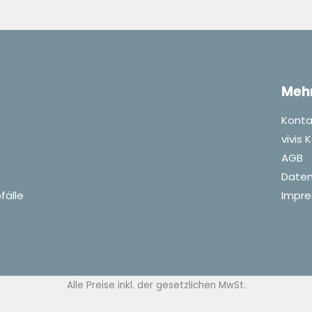
Meh
Konta
vivis
AGB
Daten
fälle
Impr
Alle Preise inkl. der gesetzlichen MwSt.