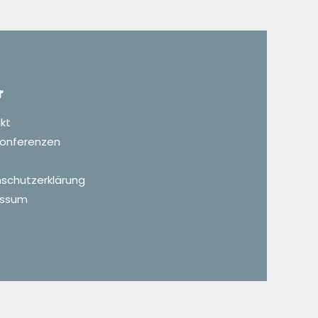
r
kt
 Konferenzen
schutzerklärung
essum