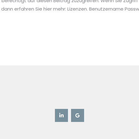
ie berechtigt auf diesen Beitrag zuzugreifen. Wenn Sie Zugriff
 dann erfahren Sie hier mehr: Lizenzen. Benutzername Pa