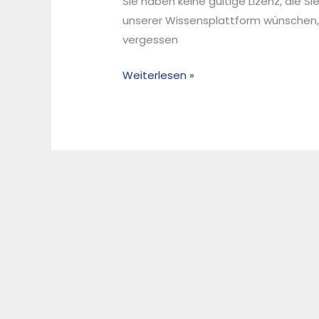
Sie haben keine gültige Lizenz, die S
Abfallbehandlung
unserer Wissensplattform wünschen,
in
vergessen
Österreich
Weiterlesen »