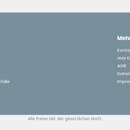
Meh
Konta
vivis
AGB
Daten
fälle
Impr
Alle Preise inkl. der gesetzlichen MwSt.