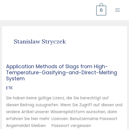
Zum
0
Inhalt
springen
Stanislaw Stryczek
Application Methods of Slags from High-
Application
Temperature-Gasifying-and-Direct-Melting
Methods
System
of
Slags
ETK
from
Sie haben keine gültige Lizenz, die Sie berechtigt auf
High-
diesen Beitrag zuzugreifen. Wenn Sie Zugriff auf diesen und
Temperature-
andere Artikel unserer Wissensplattform wünschen, dann
Gasifying-
erfahren Sie hier mehr: Lizenzen. Benutzername Passwort
and-
Angemeldet bleiben Passwort vergessen
Direct-