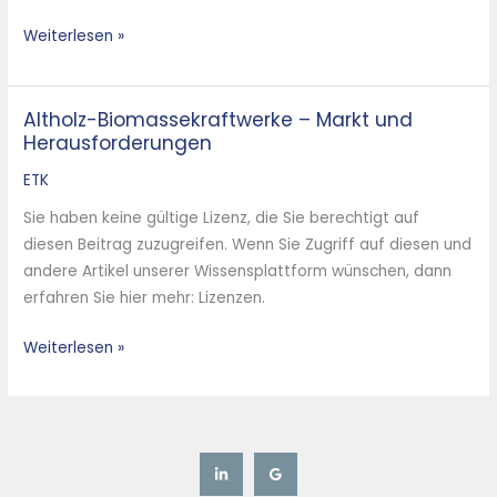
Jahren
Weiterlesen »
2020
bis
2026
Altholz-Biomassekraftwerke – Markt und
Altholz-
Herausforderungen
Biomassekraftwerke
–
ETK
Markt
Sie haben keine gültige Lizenz, die Sie berechtigt auf
und
diesen Beitrag zuzugreifen. Wenn Sie Zugriff auf diesen und
Herausforderungen
andere Artikel unserer Wissensplattform wünschen, dann
erfahren Sie hier mehr: Lizenzen.
Weiterlesen »