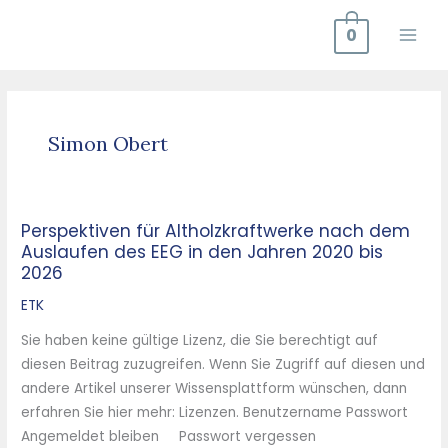
Zum
0
Inhalt
springen
Simon Obert
Perspektiven für Altholzkraftwerke nach dem
Perspektiven
Auslaufen des EEG in den Jahren 2020 bis
für
2026
Altholzkraftwerke
nach
ETK
dem
Sie haben keine gültige Lizenz, die Sie berechtigt auf
Auslaufen
diesen Beitrag zuzugreifen. Wenn Sie Zugriff auf diesen und
des
andere Artikel unserer Wissensplattform wünschen, dann
EEG
erfahren Sie hier mehr: Lizenzen. Benutzername Passwort
in
Angemeldet bleiben Passwort vergessen
den