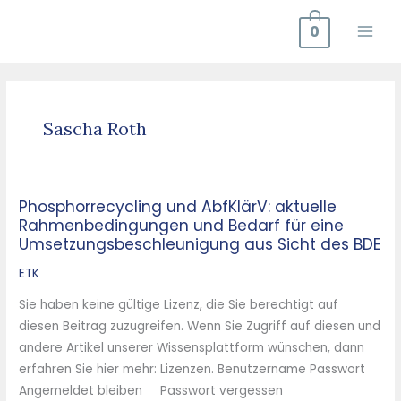
Zum
0
Inhalt
springen
Sascha Roth
Phosphorrecycling und AbfKlärV: aktuelle
Phosphorrecycling
Rahmenbedingungen und Bedarf für eine
und
Umsetzungsbeschleunigung aus Sicht des BDE
AbfKlärV:
aktuelle
ETK
Rahmenbedingungen
Sie haben keine gültige Lizenz, die Sie berechtigt auf
und
diesen Beitrag zuzugreifen. Wenn Sie Zugriff auf diesen und
Bedarf
andere Artikel unserer Wissensplattform wünschen, dann
für
erfahren Sie hier mehr: Lizenzen. Benutzername Passwort
eine
Angemeldet bleiben Passwort vergessen
Umsetzungsbeschleunigung