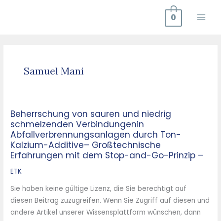
Zum
0
Inhalt
springen
Samuel Mani
Beherrschung von sauren und niedrig
Beherrschung
schmelzenden Verbindungenin
von
Abfallverbrennungsanlagen durch Ton-
sauren
Kalzium-Additive– Großtechnische
und
Erfahrungen mit dem Stop-and-Go-Prinzip –
niedrig
ETK
schmelzenden
Verbindungenin
Sie haben keine gültige Lizenz, die Sie berechtigt auf
Abfallverbrennungsanlagen
diesen Beitrag zuzugreifen. Wenn Sie Zugriff auf diesen und
durch
andere Artikel unserer Wissensplattform wünschen, dann
Ton-