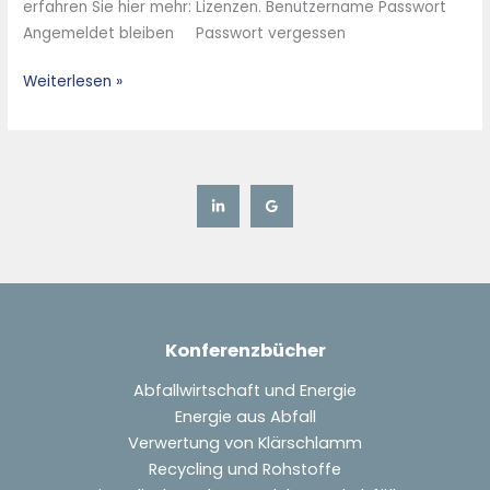
erfahren Sie hier mehr: Lizenzen. Benutzername Passwort
Kalzium-
Angemeldet bleiben Passwort vergessen
Additive–
Großtechnische
Weiterlesen »
Erfahrungen
mit
dem
Stop-
and-
Go-
Prinzip
–
Konferenzbücher
Abfallwirtschaft und Energie
Energie aus Abfall
Verwertung von Klärschlamm
Recycling und Rohstoffe