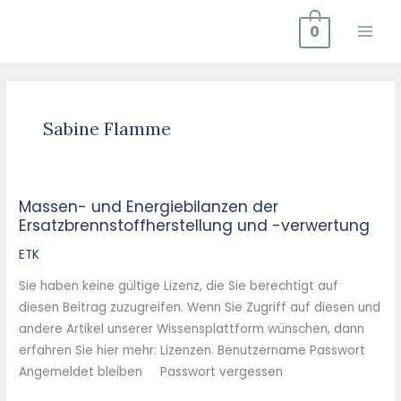
Zum
0
Inhalt
springen
Sabine Flamme
Massen- und Energiebilanzen der
Massen-
Ersatzbrennstoffherstellung und -verwertung
und
Energiebilanzen
ETK
der
Sie haben keine gültige Lizenz, die Sie berechtigt auf
Ersatzbrennstoffherstellung
diesen Beitrag zuzugreifen. Wenn Sie Zugriff auf diesen und
und
andere Artikel unserer Wissensplattform wünschen, dann
-
erfahren Sie hier mehr: Lizenzen. Benutzername Passwort
verwertung
Angemeldet bleiben Passwort vergessen