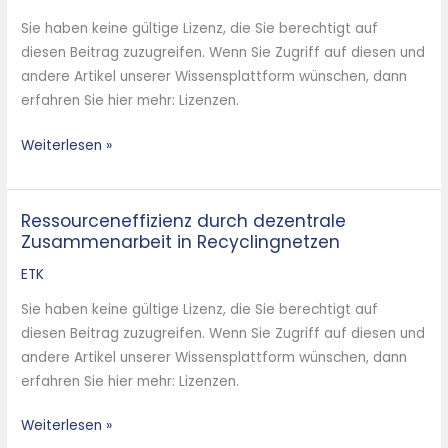
Ersatzbrennstoffen
Sie haben keine gültige Lizenz, die Sie berechtigt auf
in
diesen Beitrag zuzugreifen. Wenn Sie Zugriff auf diesen und
Europa–
andere Artikel unserer Wissensplattform wünschen, dann
Schadstoffgehalte
erfahren Sie hier mehr: Lizenzen.
biogener
Anteil
Weiterlesen »
–
Ressourceneffizienz durch dezentrale
Ressourceneffizienz
Zusammenarbeit in Recyclingnetzen
durch
dezentrale
ETK
Zusammenarbeit
Sie haben keine gültige Lizenz, die Sie berechtigt auf
in
diesen Beitrag zuzugreifen. Wenn Sie Zugriff auf diesen und
Recyclingnetzen
andere Artikel unserer Wissensplattform wünschen, dann
erfahren Sie hier mehr: Lizenzen.
Weiterlesen »