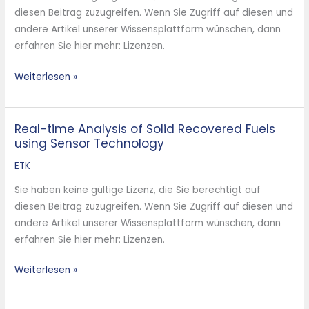
Multisensor-
diesen Beitrag zuzugreifen. Wenn Sie Zugriff auf diesen und
Systeme
andere Artikel unserer Wissensplattform wünschen, dann
erfahren Sie hier mehr: Lizenzen.
Weiterlesen »
Real-time Analysis of Solid Recovered Fuels
Real-
using Sensor Technology
time
Analysis
ETK
of
Sie haben keine gültige Lizenz, die Sie berechtigt auf
Solid
diesen Beitrag zuzugreifen. Wenn Sie Zugriff auf diesen und
Recovered
andere Artikel unserer Wissensplattform wünschen, dann
Fuels
erfahren Sie hier mehr: Lizenzen.
using
Sensor
Weiterlesen »
Technology