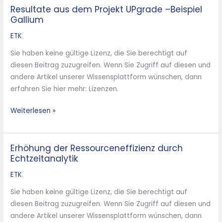
Resultate aus dem Projekt UPgrade –Beispiel
Resultate
Gallium
aus
dem
ETK
Projekt
Sie haben keine gültige Lizenz, die Sie berechtigt auf
UPgrade
diesen Beitrag zuzugreifen. Wenn Sie Zugriff auf diesen und
–
andere Artikel unserer Wissensplattform wünschen, dann
Beispiel
erfahren Sie hier mehr: Lizenzen.
Gallium
Weiterlesen »
Erhöhung der Ressourceneffizienz durch
Erhöhung
Echtzeitanalytik
der
Ressourceneffizienz
ETK
durch
Sie haben keine gültige Lizenz, die Sie berechtigt auf
Echtzeitanalytik
diesen Beitrag zuzugreifen. Wenn Sie Zugriff auf diesen und
andere Artikel unserer Wissensplattform wünschen, dann