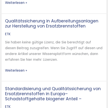
Weiterlesen »
Qualitätssicherung in Aufbereitungsanlagen
Qualitätssicherung
zur Herstellung von Ersatzbrennstoffen
in
Aufbereitungsanlagen
ETK
zur
Sie haben keine gültige Lizenz, die Sie berechtigt auf
Herstellung
diesen Beitrag zuzugreifen. Wenn Sie Zugriff auf diesen und
von
andere Artikel unserer Wissensplattform wünschen, dann
Ersatzbrennstoffen
erfahren Sie hier mehr: Lizenzen.
Weiterlesen »
Standardisierung und Qualitätssicherung von
Standardisierung
Ersatzbrennstoffen in Europa–
und
Schadstoffgehalte biogener Anteil –
Qualitätssicherung
von
ETK