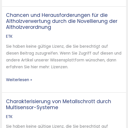
Chancen und Herausforderungen für die
Chancen
Altholzverwertung durch die Novellierung der
und
Altholzverordnung
Herausforderungen
für
ETK
die
Sie haben keine gültige Lizenz, die Sie berechtigt auf
Altholzverwertung
diesen Beitrag zuzugreifen. Wenn Sie Zugriff auf diesen und
durch
andere Artikel unserer Wissensplattform wünschen, dann
die
erfahren Sie hier mehr: Lizenzen.
Novellierung
der
Weiterlesen »
Altholzverordnung
Charakterisierung von Metallschrott durch
Charakterisierung
Multisensor-Systeme
von
Metallschrott
ETK
durch
Sie haben keine gültige Lizenz, die Sie berechtigt auf