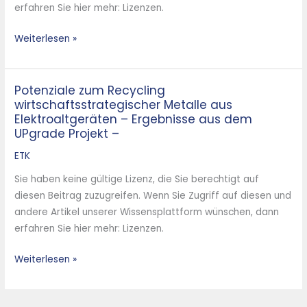
erfahren Sie hier mehr: Lizenzen.
Weiterlesen »
Potenziale zum Recycling
Potenziale
wirtschaftsstrategischer Metalle aus
zum
Elektroaltgeräten – Ergebnisse aus dem
Recycling
UPgrade Projekt –
wirtschaftsstrategischer
ETK
Metalle
aus
Sie haben keine gültige Lizenz, die Sie berechtigt auf
Elektroaltgeräten
diesen Beitrag zuzugreifen. Wenn Sie Zugriff auf diesen und
–
andere Artikel unserer Wissensplattform wünschen, dann
Ergebnisse
erfahren Sie hier mehr: Lizenzen.
aus
dem
Weiterlesen »
UPgrade
Projekt
–