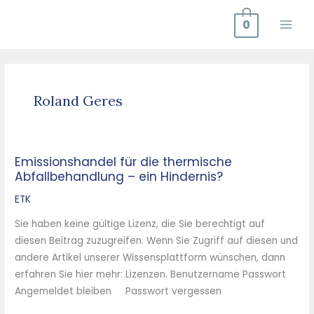
Zum
0
Inhalt
springen
Roland Geres
Emissionshandel für die thermische
Emissionshandel
Abfallbehandlung – ein Hindernis?
für
die
ETK
thermische
Sie haben keine gültige Lizenz, die Sie berechtigt auf
Abfallbehandlung
diesen Beitrag zuzugreifen. Wenn Sie Zugriff auf diesen und
–
andere Artikel unserer Wissensplattform wünschen, dann
ein
erfahren Sie hier mehr: Lizenzen. Benutzername Passwort
Hindernis?
Angemeldet bleiben Passwort vergessen