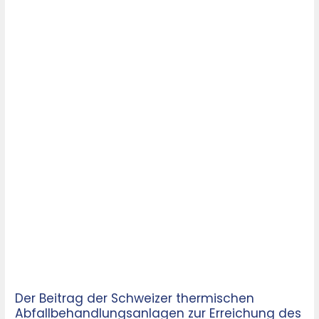
Null-
Ziels
Der Beitrag der Schweizer thermischen
Abfallbehandlungsanlagen zur Erreichung des