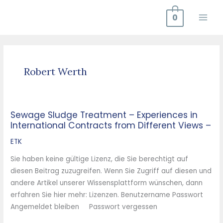
Zum
0
Inhalt
springen
Robert Werth
Sewage Sludge Treatment – Experiences in
Sewage
International Contracts from Different Views –
Sludge
Treatment
ETK
–
Sie haben keine gültige Lizenz, die Sie berechtigt auf
Experiences
diesen Beitrag zuzugreifen. Wenn Sie Zugriff auf diesen und
in
andere Artikel unserer Wissensplattform wünschen, dann
International
erfahren Sie hier mehr: Lizenzen. Benutzername Passwort
Contracts
Angemeldet bleiben Passwort vergessen
from
Different