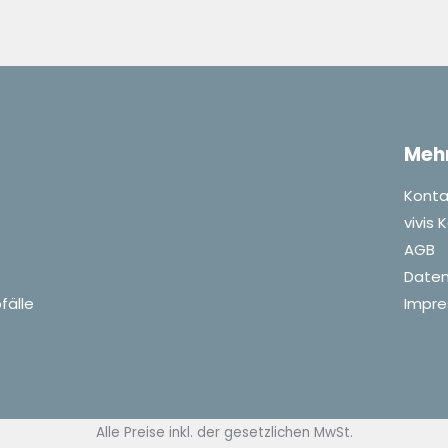
Meh
Konta
vivis
AGB
Daten
fälle
Impr
Alle Preise inkl. der gesetzlichen MwSt.