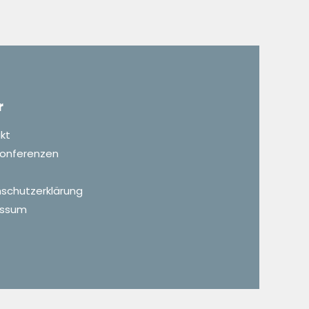
r
kt
 Konferenzen
schutzerklärung
essum