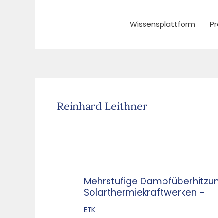
Zum
Inhalt
Wissensplattform
Pr
springen
Reinhard Leithner
Mehrstufige Dampfüberhitzung
Mehrstufige
Solarthermiekraftwerken –
Dampfüberhitzung–
Effizienzsteigerung
ETK