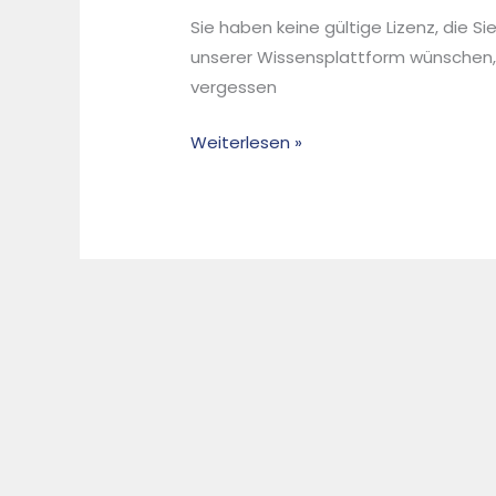
von
Sie haben keine gültige Lizenz, die S
Ersatzbrennstoff-,
unserer Wissensplattform wünschen,
Biomasse-
vergessen
und
Solarthermiekraftwerken
Weiterlesen »
–