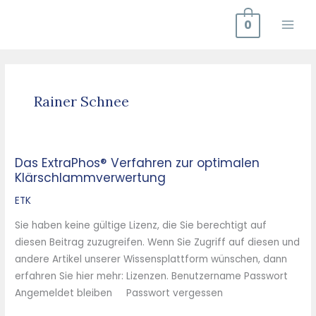
Zum
0
Inhalt
springen
Rainer Schnee
Das ExtraPhos® Verfahren zur optimalen
Das
Klärschlammverwertung
ExtraPhos®
Verfahren
ETK
zur
Sie haben keine gültige Lizenz, die Sie berechtigt auf
optimalen
diesen Beitrag zuzugreifen. Wenn Sie Zugriff auf diesen und
Klärschlammverwertung
andere Artikel unserer Wissensplattform wünschen, dann
erfahren Sie hier mehr: Lizenzen. Benutzername Passwort
Angemeldet bleiben Passwort vergessen