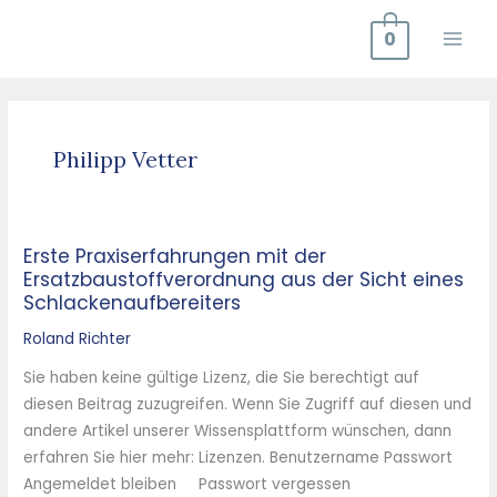
Zum
0
Inhalt
springen
Philipp Vetter
Erste Praxiserfahrungen mit der
Erste
Ersatzbaustoffverordnung aus der Sicht eines
Praxiserfahrungen
Schlackenaufbereiters
mit
der
Roland Richter
Ersatzbaustoffverordnung
Sie haben keine gültige Lizenz, die Sie berechtigt auf
aus
diesen Beitrag zuzugreifen. Wenn Sie Zugriff auf diesen und
der
andere Artikel unserer Wissensplattform wünschen, dann
Sicht
erfahren Sie hier mehr: Lizenzen. Benutzername Passwort
eines
Angemeldet bleiben Passwort vergessen
Schlackenaufbereiters