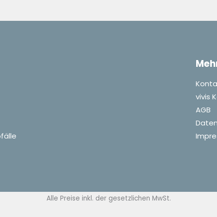
Meh
Konta
vivis
AGB
Daten
fälle
Impr
Alle Preise inkl. der gesetzlichen MwSt.