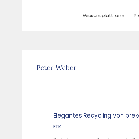
Zum
Inhalt
Wissensplattform
Pr
springen
Peter Weber
Elegantes Recycling von prek
Elegantes
Recycling
ETK
von