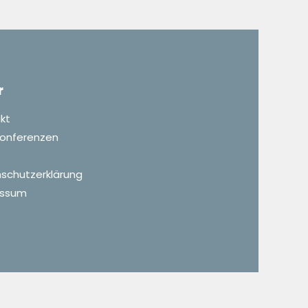
r
kt
 Konferenzen
schutzerklärung
essum