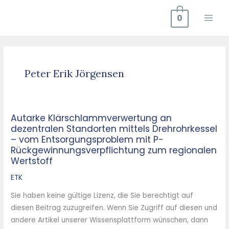
Zum
0
Inhalt
springen
Peter Erik Jörgensen
Autarke Klärschlammverwertung an
Autarke
dezentralen Standorten mittels Drehrohrkessel
Klärschlammverwertung
– vom Entsorgungsproblem mit P-
an
Rückgewinnungsverpflichtung zum regionalen
dezentralen
Wertstoff
Standorten
ETK
mittels
Drehrohrkessel
Sie haben keine gültige Lizenz, die Sie berechtigt auf
–
diesen Beitrag zuzugreifen. Wenn Sie Zugriff auf diesen und
vom
andere Artikel unserer Wissensplattform wünschen, dann
Entsorgungsproblem