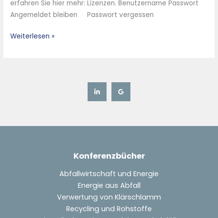
erfahren Sie hier mehr: Lizenzen. Benutzername Passwort
mit
Angemeldet bleiben Passwort vergessen
P-
Rückgewinnungsverpflichtung
Weiterlesen »
zum
regionalen
Wertstoff
Konferenzbücher
Abfallwirtschaft und Energie
Energie aus Abfall
Verwertung von Klärschlamm
Recycling und Rohstoffe