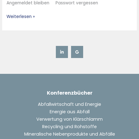
Angemeldet bleiben Passwort vergessen
Experience
in
Weiterlesen »
Planning
Construction
and
Operation
of
WtE
and
SRF
Plants
Konferenzbücher
Abfallwirtschaft und Energie
Energie aus Abfall
Verwertung von Klärschlamm
Recycling und Rohstoffe
Mineralische Nebenprodukte und Abfälle