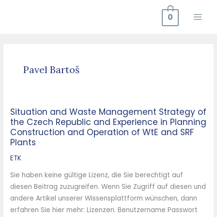
Zum
0
Inhalt
springen
Pavel Bartoš
Situation and Waste Management Strategy of
Situation
the Czech Republic and Experience in Planning
and
Construction and Operation of WtE and SRF
Waste
Plants
Management
ETK
Strategy
of
Sie haben keine gültige Lizenz, die Sie berechtigt auf
the
diesen Beitrag zuzugreifen. Wenn Sie Zugriff auf diesen und
Czech
andere Artikel unserer Wissensplattform wünschen, dann
Republic
erfahren Sie hier mehr: Lizenzen. Benutzername Passwort
and