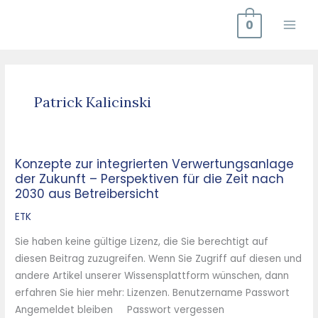
Zum
0
Inhalt
springen
Patrick Kalicinski
Konzepte zur integrierten Verwertungsanlage
Konzepte
der Zukunft – Perspektiven für die Zeit nach
zur
2030 aus Betreibersicht
integrierten
Verwertungsanlage
ETK
der
Sie haben keine gültige Lizenz, die Sie berechtigt auf
Zukunft
diesen Beitrag zuzugreifen. Wenn Sie Zugriff auf diesen und
–
andere Artikel unserer Wissensplattform wünschen, dann
Perspektiven
erfahren Sie hier mehr: Lizenzen. Benutzername Passwort
für
Angemeldet bleiben Passwort vergessen
die