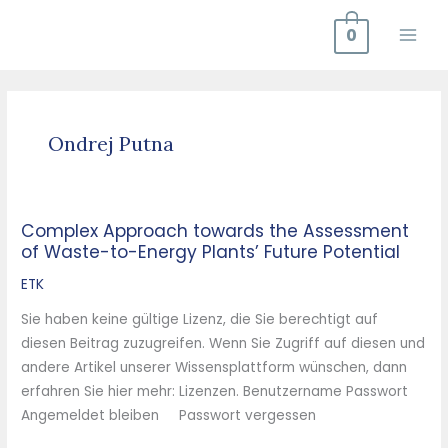
Zum
0
Inhalt
springen
Ondrej Putna
Complex Approach towards the Assessment
Complex
of Waste-to-Energy Plants’ Future Potential
Approach
towards
ETK
the
Sie haben keine gültige Lizenz, die Sie berechtigt auf
Assessment
diesen Beitrag zuzugreifen. Wenn Sie Zugriff auf diesen und
of
andere Artikel unserer Wissensplattform wünschen, dann
Waste-
erfahren Sie hier mehr: Lizenzen. Benutzername Passwort
to-
Angemeldet bleiben Passwort vergessen
Energy
Plants’