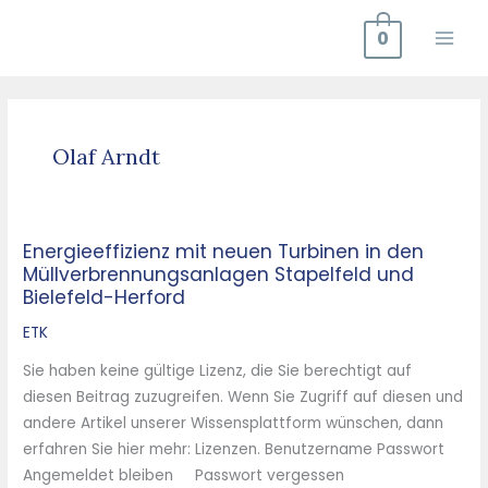
Zum
0
Inhalt
springen
Olaf Arndt
Energieeffizienz mit neuen Turbinen in den
Energieeffizienz
Müllverbrennungsanlagen Stapelfeld und
mit
Bielefeld-Herford
neuen
Turbinen
ETK
in
Sie haben keine gültige Lizenz, die Sie berechtigt auf
den
diesen Beitrag zuzugreifen. Wenn Sie Zugriff auf diesen und
Müllverbrennungsanlagen
andere Artikel unserer Wissensplattform wünschen, dann
Stapelfeld
erfahren Sie hier mehr: Lizenzen. Benutzername Passwort
und
Angemeldet bleiben Passwort vergessen
Bielefeld-