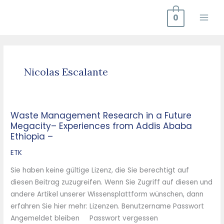
Zum
0
Inhalt
springen
Nicolas Escalante
Waste Management Research in a Future
Waste
Megacity– Experiences from Addis Ababa
Management
Ethiopia –
Research
in
ETK
a
Sie haben keine gültige Lizenz, die Sie berechtigt auf
Future
diesen Beitrag zuzugreifen. Wenn Sie Zugriff auf diesen und
Megacity–
andere Artikel unserer Wissensplattform wünschen, dann
Experiences
erfahren Sie hier mehr: Lizenzen. Benutzername Passwort
from
Angemeldet bleiben Passwort vergessen
Addis