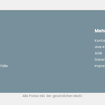
Meh
Konta
vivis
AGB
Daten
fälle
Impr
Alle Preise inkl. der gesetzlichen MwSt.