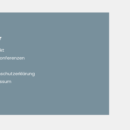
r
kt
 Konferenzen
schutzerklärung
essum