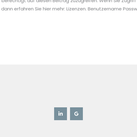
ie berechtigt auf diesen Beitrag zuzugreifen. Wenn Sie Zugriff
 dann erfahren Sie hier mehr: Lizenzen. Benutzername Pa