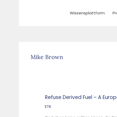
Zum
Inhalt
Wissensplattform
Pr
springen
Mike Brown
Refuse Derived Fuel – A Eur
Refuse
Derived
ETK
Fuel