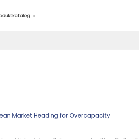
oduktkatalog
opean Market Heading for Overcapacity