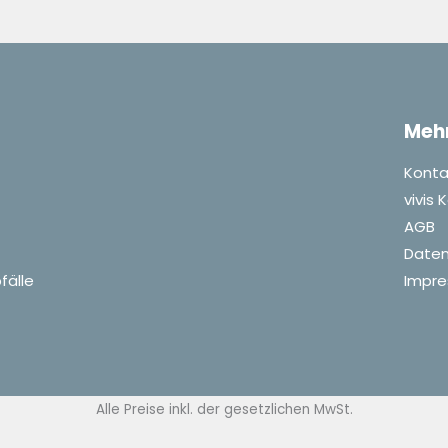
Meh
Konta
vivis
AGB
Daten
fälle
Impr
Alle Preise inkl. der gesetzlichen MwSt.