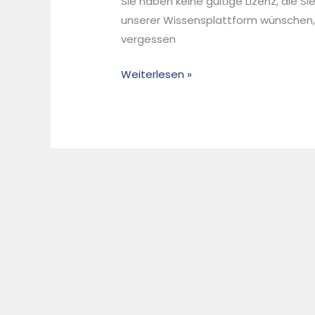
Sie haben keine gültige Lizenz, die S
EU
unserer Wissensplattform wünschen,
Accession
vergessen
Countries
Weiterlesen »