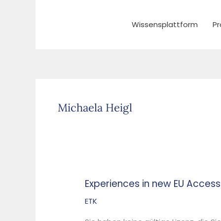
Zum
Inhalt
Wissensplattform
Pr
springen
Michaela Heigl
Experiences in new EU Access
Experiences
in
ETK
new