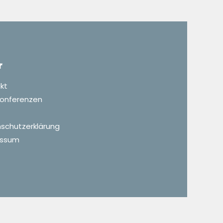
r
kt
 Konferenzen
schutzerklärung
essum