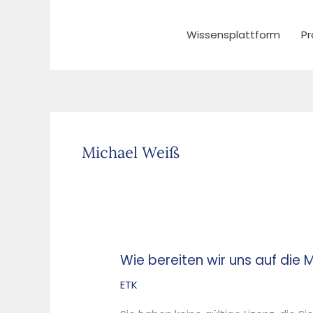
Zum
Inhalt
Wissensplattform
Pr
springen
Michael Weiß
Wie bereiten wir uns auf die
Wie
bereiten
ETK
wir