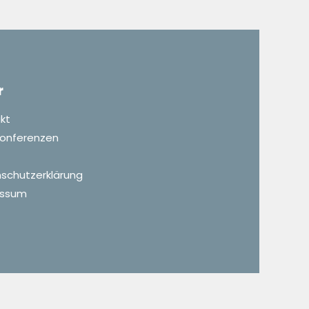
r
kt
 Konferenzen
schutzerklärung
essum