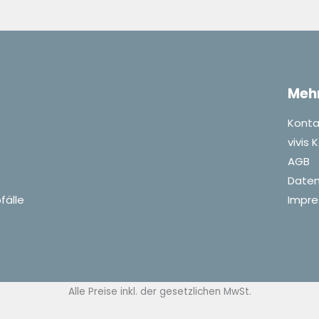
Meh
Konta
vivis
AGB
Daten
fälle
Impr
Alle Preise inkl. der gesetzlichen MwSt.