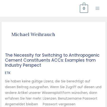
Zum
0
Inhalt
springen
Michael Weihrauch
The Necessity for Switching to Anthropogenic
The
Cement Constituents ACCs: Examples from
Necessity
Industry Perspect
for
Switching
ETK
to
Sie haben keine gültige Lizenz, die Sie berechtigt auf
Anthropogenic
diesen Beitrag zuzugreifen. Wenn Sie Zugriff auf diesen und
Cement
andere Artikel unserer Wissensplattform wünschen, dann
Constituents
erfahren Sie hier mehr: Lizenzen. Benutzername Passwort
ACCs:
Angemeldet bleiben Passwort vergessen
Examples