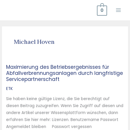
Zum
0
Inhalt
springen
Michael Hoven
Maximierung des Betriebsergebnisses für
Maximierung
Abfallverbrennungsanlagen durch langfristige
des
Servicepartnerschaft
Betriebsergebnisses
für
ETK
Abfallverbrennungsanlagen durch
Sie haben keine gültige Lizenz, die Sie berechtigt auf
langfristige
diesen Beitrag zuzugreifen. Wenn Sie Zugriff auf diesen und
Servicepartnerschaft
andere Artikel unserer Wissensplattform wünschen, dann
erfahren Sie hier mehr: Lizenzen. Benutzername Passwort
Angemeldet bleiben Passwort vergessen