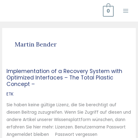
Zum
0
Inhalt
springen
Martin Bender
Implementation of a Recovery System with
Implementation
Optimized Interfaces – The Total Plastic
of
Concept –
a
Recovery
ETK
System
Sie haben keine gültige Lizenz, die Sie berechtigt auf
with
diesen Beitrag zuzugreifen. Wenn Sie Zugriff auf diesen und
Optimized
andere Artikel unserer Wissensplattform wünschen, dann
Interfaces
erfahren Sie hier mehr: Lizenzen. Benutzername Passwort
–
Angemeldet bleiben Passwort vergessen
The