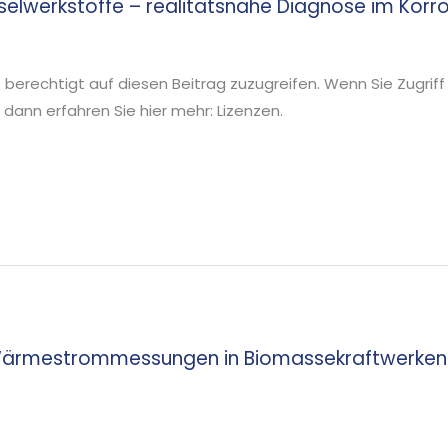
selwerkstoffe – realitätsnahe Diagnose im Kor
ie berechtigt auf diesen Beitrag zuzugreifen. Wenn Sie Zugriff
ann erfahren Sie hier mehr: Lizenzen.
Wärmestrommessungen in Biomassekraftwerken