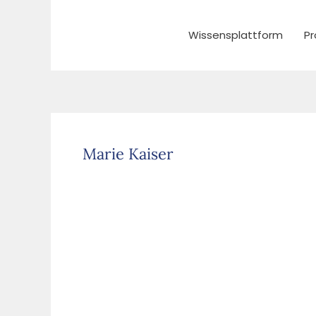
Zum
Inhalt
Wissensplattform
Pr
springen
Marie Kaiser
Abgas
nach
Kessel