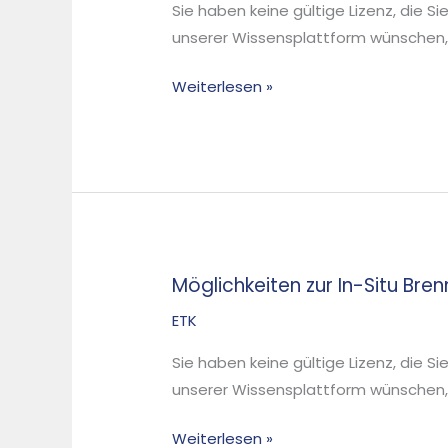
Sie haben keine gültige Lizenz, die S
Biomassekraftwerken
unserer Wissensplattform wünschen, d
–
Korrosionsvorbeugung
Weiterlesen »
und
Schutzschichten
–
Möglichkeiten zur In-Situ Br
Möglichkeiten
zur
ETK
In-
Sie haben keine gültige Lizenz, die S
Situ
unserer Wissensplattform wünschen, d
Brennstoffdiagnosefür
heterogene
Weiterlesen »