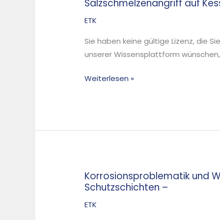
Salzschmelzenangriff auf Kes
Salzschmelzenangriff
auf
ETK
Kesselwerkstoffe
Sie haben keine gültige Lizenz, die S
–
unserer Wissensplattform wünschen, d
realitätsnahe
Diagnose
Weiterlesen »
im
Korrosionsversuchsstand
Korrosionsproblematik und 
Korrosionsproblematik
Schutzschichten –
und
Wärmestrommessungen
ETK
in