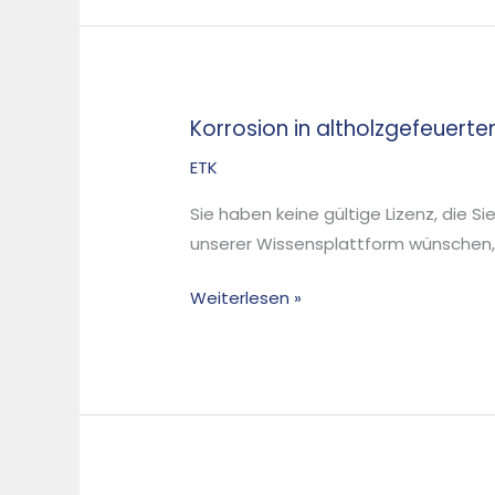
Korrosion in altholzgefeuer
Korrosion
in
ETK
altholzgefeuerten
Sie haben keine gültige Lizenz, die S
Biomasseanlagen
unserer Wissensplattform wünschen, d
Weiterlesen »