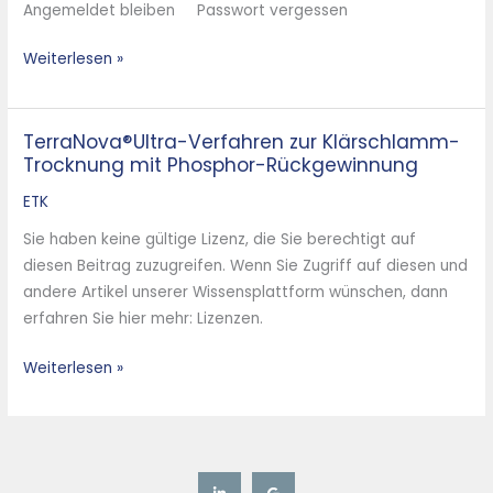
Angemeldet bleiben Passwort vergessen
Weiterlesen »
TerraNova®Ultra-Verfahren zur Klärschlamm-
TerraNova®Ultra-
Trocknung mit Phosphor-Rückgewinnung
Verfahren
zur
ETK
Klärschlamm-
Sie haben keine gültige Lizenz, die Sie berechtigt auf
Trocknung
diesen Beitrag zuzugreifen. Wenn Sie Zugriff auf diesen und
mit
andere Artikel unserer Wissensplattform wünschen, dann
Phosphor-
erfahren Sie hier mehr: Lizenzen.
Rückgewinnung
Weiterlesen »