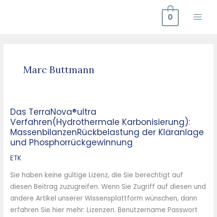
Zum
0
Inhalt
springen
Marc Buttmann
Das TerraNova®ultra
Das
Verfahren(Hydrothermale Karbonisierung):
TerraNova®ultra
MassenbilanzenRückbelastung der Kläranlage
Verfahren(Hydrothermale
und Phosphorrückgewinnung
Karbonisierung):
ETK
MassenbilanzenRückbelastung
der
Sie haben keine gültige Lizenz, die Sie berechtigt auf
Kläranlage
diesen Beitrag zuzugreifen. Wenn Sie Zugriff auf diesen und
und
andere Artikel unserer Wissensplattform wünschen, dann
Phosphorrückgewinnung
erfahren Sie hier mehr: Lizenzen. Benutzername Passwort