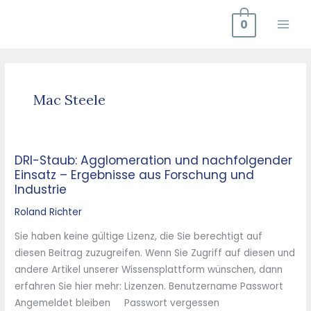
Zum
0
Inhalt
springen
Mac Steele
DRI-Staub: Agglomeration und nachfolgender
DRI-
Einsatz – Ergebnisse aus Forschung und
Staub:
Industrie
Agglomeration
und
Roland Richter
nachfolgender
Sie haben keine gültige Lizenz, die Sie berechtigt auf
Einsatz
diesen Beitrag zuzugreifen. Wenn Sie Zugriff auf diesen und
–
andere Artikel unserer Wissensplattform wünschen, dann
Ergebnisse
erfahren Sie hier mehr: Lizenzen. Benutzername Passwort
aus
Angemeldet bleiben Passwort vergessen
Forschung