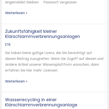
Angemeldet bleiben Passwort vergessen
der
KVA
Weiterlesen »
Rügen
Zukunftsfähigkeit kleiner
Zukunftsfähigkeit
Klärschlammverbrennungsanlagen
kleiner
Klärschlammverbrennungsanlagen
ETK
Sie haben keine gültige Lizenz, die Sie berechtigt auf
diesen Beitrag zuzugreifen. Wenn Sie Zugriff auf diesen und
andere Artikel unserer Wissensplattform wünschen, dann
erfahren Sie hier mehr: Lizenzen.
Weiterlesen »
Wasserrecycling in einer
Wasserrecycling
Klärschlammverbrennungsanlage
in