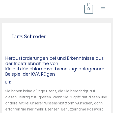
Zum
0
Inhalt
springen
Lutz Schröder
Herausforderungen bei und Erkenntnisse aus
Herausforderungen
der Inbetriebnahme von
bei
Kleinstklärschlammverbrennungsanlagenam
und
Beispiel der KVA Rügen
Erkenntnisse
ETK
aus
der
Sie haben keine gültige Lizenz, die Sie berechtigt auf
Inbetriebnahme
diesen Beitrag zuzugreifen. Wenn Sie Zugriff auf diesen und
von
andere Artikel unserer Wissensplattform wünschen, dann
Kleinstklärschlammverbrennungsanlagenam
erfahren Sie hier mehr: Lizenzen. Benutzername Passwort
Beispiel