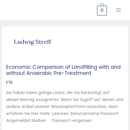
Zum
0
Inhalt
springen
Ludwig Streff
Economic Comparison of Landfilling with and
Economic
without Anaerobic Pre-Treatment
Comparison
of
ETK
Landfilling
Sie haben keine gültige Lizenz, die Sie berechtigt auf
with
diesen Beitrag zuzugreifen. Wenn Sie Zugriff auf diesen und
and
andere Artikel unserer Wissensplattform wünschen, dann
without
erfahren Sie hier mehr: Lizenzen. Benutzername Passwort
Anaerobic
Angemeldet bleiben Passwort vergessen
Pre-
Treatment