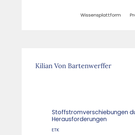
Zum
Inhalt
Wissensplattform
Pr
springen
Kilian Von Bartenwerffer
Stoffstromverschiebungen du
Stoffstromverschiebungen
Herausforderungen
durch
die
ETK