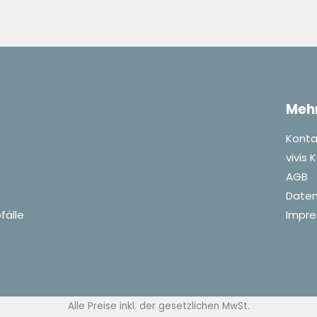
Meh
Konta
vivis
AGB
Daten
fälle
Impr
Alle Preise inkl. der gesetzlichen MwSt.