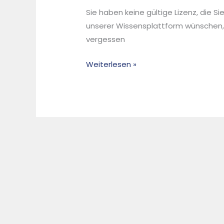
Abschaltung
Sie haben keine gültige Lizenz, die S
der
unserer Wissensplattform wünschen,
Kohlekraftwerke
vergessen
sowie
resultierende
Weiterlesen »
Herausforderungen