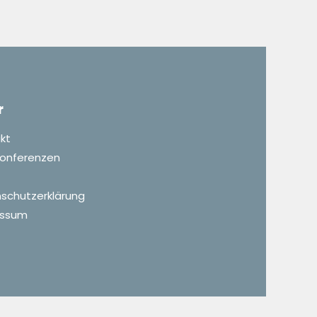
r
kt
 Konferenzen
schutzerklärung
essum