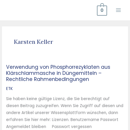
Zum
0
Inhalt
springen
Karsten Keller
Verwendung von Phosphorrezyklaten aus
Verwendung
Klärschlammasche in Düngemitteln –
von
Rechtliche Rahmenbedingungen
Phosphorrezyklaten
aus
ETK
Klärschlammasche
Sie haben keine gültige Lizenz, die Sie berechtigt auf
in
diesen Beitrag zuzugreifen. Wenn Sie Zugriff auf diesen und
Düngemitteln
andere Artikel unserer Wissensplattform wünschen, dann
–
erfahren Sie hier mehr: Lizenzen. Benutzername Passwort
Rechtliche
Angemeldet bleiben Passwort vergessen
Rahmenbedingungen