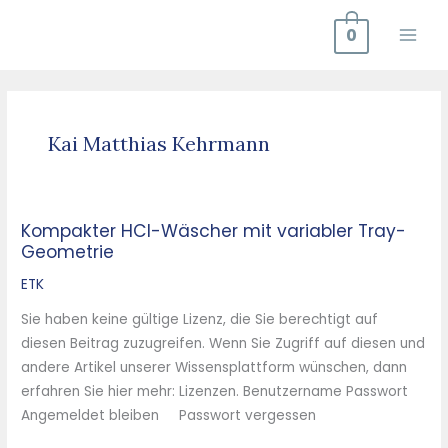
Zum
0
Inhalt
springen
Kai Matthias Kehrmann
Kompakter HCl-Wäscher mit variabler Tray-
Kompakter
Geometrie
HCl-
Wäscher
ETK
mit
Sie haben keine gültige Lizenz, die Sie berechtigt auf
variabler
diesen Beitrag zuzugreifen. Wenn Sie Zugriff auf diesen und
Tray-
andere Artikel unserer Wissensplattform wünschen, dann
Geometrie
erfahren Sie hier mehr: Lizenzen. Benutzername Passwort
Angemeldet bleiben Passwort vergessen