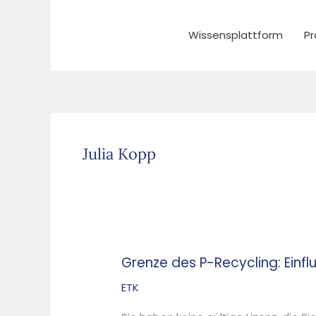
Zum
Inhalt
Wissensplattform
Pr
springen
Julia Kopp
Grenze des P-Recycling: Ein
Grenze
des
ETK
P-