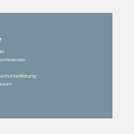
r
kt
 Konferenzen
schutzerklärung
essum