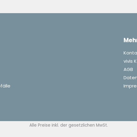
Meh
Konta
vivis
AGB
Daten
fälle
Impr
Alle Preise inkl. der gesetzlichen MwSt.