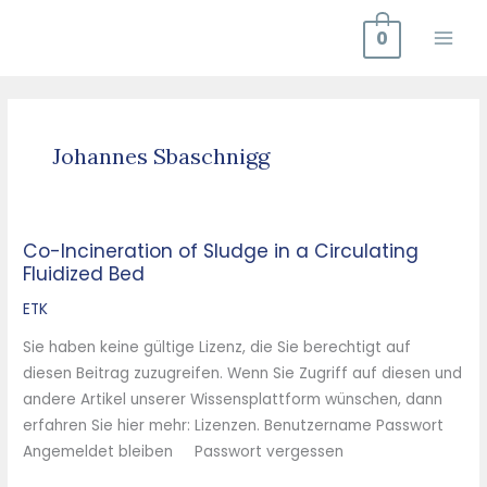
Zum
0
Inhalt
springen
Johannes Sbaschnigg
Co-Incineration of Sludge in a Circulating
Co-
Fluidized Bed
Incineration
of
ETK
Sludge
Sie haben keine gültige Lizenz, die Sie berechtigt auf
in
diesen Beitrag zuzugreifen. Wenn Sie Zugriff auf diesen und
a
andere Artikel unserer Wissensplattform wünschen, dann
Circulating
erfahren Sie hier mehr: Lizenzen. Benutzername Passwort
Fluidized
Angemeldet bleiben Passwort vergessen
Bed