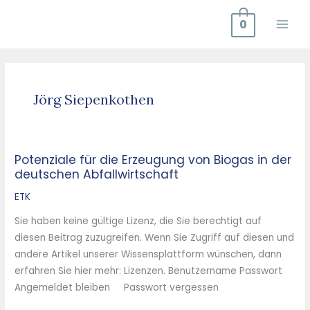
Zum
0
Inhalt
springen
Jörg Siepenkothen
Potenziale für die Erzeugung von Biogas in der
Potenziale
deutschen Abfallwirtschaft
für
die
ETK
Erzeugung
Sie haben keine gültige Lizenz, die Sie berechtigt auf
von
diesen Beitrag zuzugreifen. Wenn Sie Zugriff auf diesen und
Biogas
andere Artikel unserer Wissensplattform wünschen, dann
in
erfahren Sie hier mehr: Lizenzen. Benutzername Passwort
der
Angemeldet bleiben Passwort vergessen
deutschen
Abfallwirtschaft