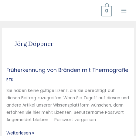
Zum
0
Inhalt
springen
Jörg Döppner
Früherkennung von Bränden mit Thermografie
Früherkennung
von
ETK
Bränden
Sie haben keine gültige Lizenz, die Sie berechtigt auf
mit
diesen Beitrag zuzugreifen. Wenn Sie Zugriff auf diesen und
Thermografie
andere Artikel unserer Wissensplattform wünschen, dann
erfahren Sie hier mehr: Lizenzen. Benutzername Passwort
Angemeldet bleiben Passwort vergessen
Weiterlesen »