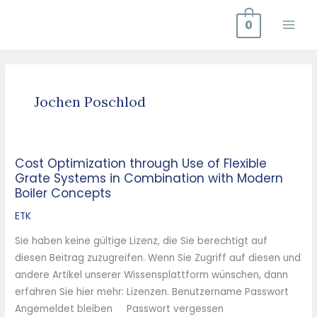
Zum
0
Inhalt
springen
Jochen Poschlod
Cost Optimization through Use of Flexible
Cost
Grate Systems in Combination with Modern
Optimization
Boiler Concepts
through
Use
ETK
of
Sie haben keine gültige Lizenz, die Sie berechtigt auf
Flexible
diesen Beitrag zuzugreifen. Wenn Sie Zugriff auf diesen und
Grate
andere Artikel unserer Wissensplattform wünschen, dann
Systems
erfahren Sie hier mehr: Lizenzen. Benutzername Passwort
in
Angemeldet bleiben Passwort vergessen
Combination