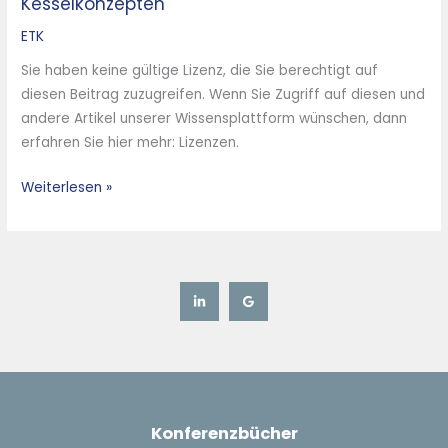
Kesselkonzepten
Einsatz
von
ETK
flexiblen
Sie haben keine gültige Lizenz, die Sie berechtigt auf
Rostsystemen
diesen Beitrag zuzugreifen. Wenn Sie Zugriff auf diesen und
in
andere Artikel unserer Wissensplattform wünschen, dann
Kombination
erfahren Sie hier mehr: Lizenzen.
mit
modernen
Weiterlesen »
Kesselkonzepten
Konferenzbücher