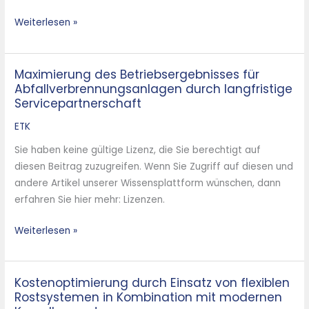
with
Weiterlesen »
Modern
Boiler
Concepts
Maximierung des Betriebsergebnisses für
Maximierung
Abfallverbrennungsanlagen durch langfristige
des
Servicepartnerschaft
Betriebsergebnisses
für
ETK
Abfallverbrennungsanlagen durch
Sie haben keine gültige Lizenz, die Sie berechtigt auf
langfristige
diesen Beitrag zuzugreifen. Wenn Sie Zugriff auf diesen und
Servicepartnerschaft
andere Artikel unserer Wissensplattform wünschen, dann
erfahren Sie hier mehr: Lizenzen.
Weiterlesen »
Kostenoptimierung durch Einsatz von flexiblen
Kostenoptimierung
Rostsystemen in Kombination mit modernen
durch