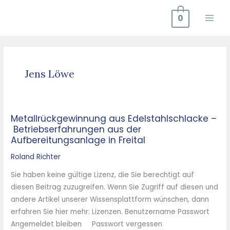
Zum
0
Inhalt
springen
Jens Löwe
Metallrückgewinnung aus Edelstahlschlacke –
Metallrückgewinnung
Betriebserfahrungen aus der
aus
Aufbereitungsanlage in Freital
Edelstahlschlacke
–
Roland Richter
Betriebserfahrungen
Sie haben keine gültige Lizenz, die Sie berechtigt auf
aus
diesen Beitrag zuzugreifen. Wenn Sie Zugriff auf diesen und
der
andere Artikel unserer Wissensplattform wünschen, dann
Aufbereitungsanlage
erfahren Sie hier mehr: Lizenzen. Benutzername Passwort
in
Angemeldet bleiben Passwort vergessen
Freital