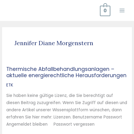
Zum
0
Inhalt
springen
Jennifer Diane Morgenstern
Thermische Abfallbehandlungsanlagen –
Thermische
aktuelle energierechtliche Herausforderungen
Abfallbehandlungsanlagen
–
ETK
aktuelle
Sie haben keine gültige Lizenz, die Sie berechtigt auf
energierechtliche
diesen Beitrag zuzugreifen. Wenn Sie Zugriff auf diesen und
Herausforderungen
andere Artikel unserer Wissensplattform wünschen, dann
erfahren Sie hier mehr: Lizenzen. Benutzername Passwort
Angemeldet bleiben Passwort vergessen