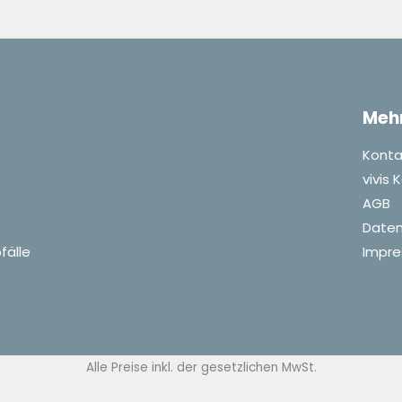
Meh
Konta
vivis
AGB
Daten
fälle
Impr
Alle Preise inkl. der gesetzlichen MwSt.