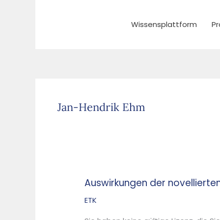
Zum
Inhalt
Wissensplattform
Pr
springen
Jan-Hendrik Ehm
Auswirkungen der novellierten
Auswirkungen
der
ETK
novellierten