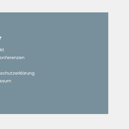
r
kt
 Konferenzen
schutzerklärung
essum