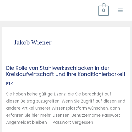
Zum
0
Inhalt
springen
Jakob Wiener
Die Rolle von Stahlwerksschlacken in der
Die
Kreislaufwirtschaft und ihre Konditionierbarkeit
Rolle
von
ETK
Stahlwerksschlacken
Sie haben keine gültige Lizenz, die Sie berechtigt auf
in
diesen Beitrag zuzugreifen. Wenn Sie Zugriff auf diesen und
der
andere Artikel unserer Wissensplattform wünschen, dann
Kreislaufwirtschaft
erfahren Sie hier mehr: Lizenzen. Benutzername Passwort
und
Angemeldet bleiben Passwort vergessen
ihre
Konditionierbarkeit