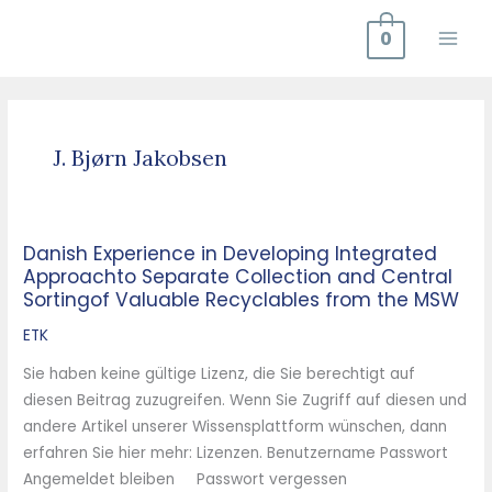
Zum
0
Inhalt
springen
J. Bjørn Jakobsen
Danish Experience in Developing Integrated
Danish
Approachto Separate Collection and Central
Experience
Sortingof Valuable Recyclables from the MSW
in
Developing
ETK
Integrated
Sie haben keine gültige Lizenz, die Sie berechtigt auf
Approachto
diesen Beitrag zuzugreifen. Wenn Sie Zugriff auf diesen und
Separate
andere Artikel unserer Wissensplattform wünschen, dann
Collection
erfahren Sie hier mehr: Lizenzen. Benutzername Passwort
and
Angemeldet bleiben Passwort vergessen
Central