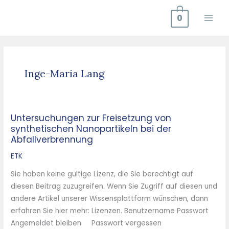
Zum
0
Inhalt
springen
Inge-Maria Lang
Untersuchungen zur Freisetzung von
Untersuchungen
synthetischen Nanopartikeln bei der
zur
Abfallverbrennung
Freisetzung
von
ETK
synthetischen
Sie haben keine gültige Lizenz, die Sie berechtigt auf
Nanopartikeln
diesen Beitrag zuzugreifen. Wenn Sie Zugriff auf diesen und
bei
andere Artikel unserer Wissensplattform wünschen, dann
der
erfahren Sie hier mehr: Lizenzen. Benutzername Passwort
Abfallverbrennung
Angemeldet bleiben Passwort vergessen