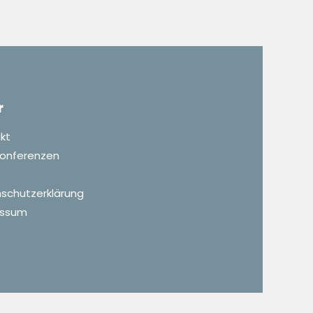
r
kt
 Konferenzen
schutzerklärung
essum