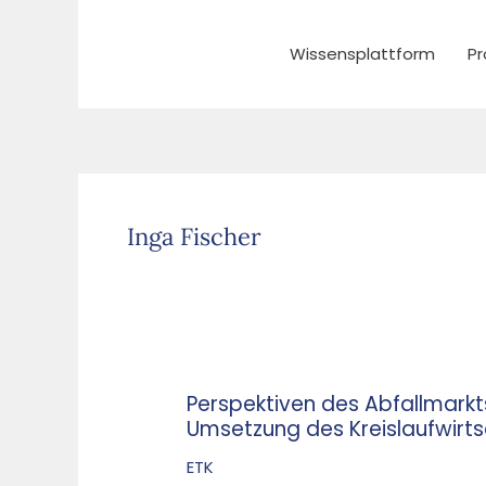
Zum
Inhalt
Wissensplattform
Pr
springen
Inga Fischer
Perspektiven des Abfallmark
Perspektiven
Umsetzung des Kreislaufwirts
des
Abfallmarkts
ETK