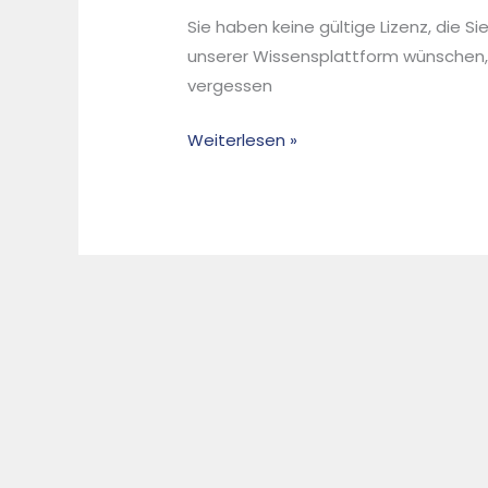
in
Sie haben keine gültige Lizenz, die S
Deutschland
unserer Wissensplattform wünschen,
und
vergessen
den
benachbarten
Weiterlesen »
EU-
Ländern
vor
dem
Hintergrund
der
Umsetzung
des
Kreislaufwirtschaftspakets
und
des
Brexits