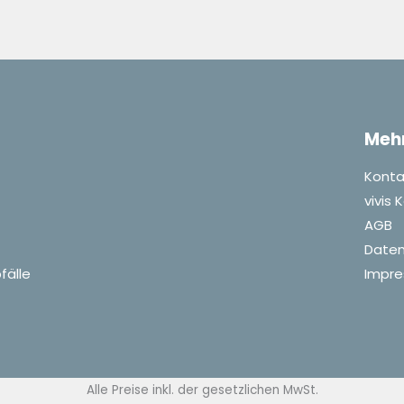
Meh
Konta
vivis
AGB
Daten
fälle
Impr
Alle Preise inkl. der gesetzlichen MwSt.