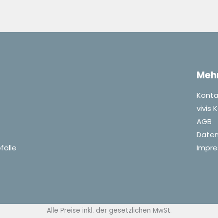
Meh
Konta
vivis
AGB
Daten
fälle
Impr
Alle Preise inkl. der gesetzlichen MwSt.