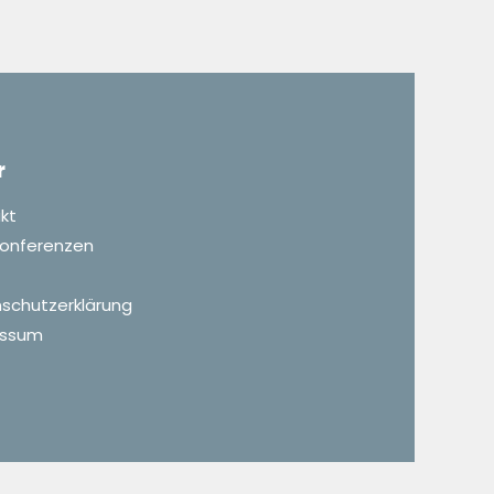
r
kt
 Konferenzen
schutzerklärung
essum