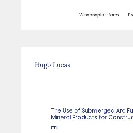
Zum
Inhalt
Wissensplattform
Pr
springen
Hugo Lucas
The Use of Submerged Arc Fu
The
Mineral Products for Construc
Use
of
ETK