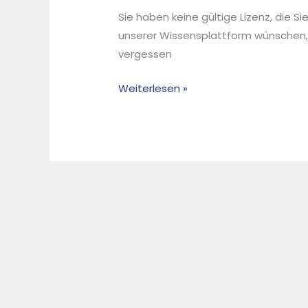
Submerged
Sie haben keine gültige Lizenz, die S
Arc
unserer Wissensplattform wünschen,
Furnace
vergessen
(SAF)as
a
Weiterlesen »
Robust
Technology
for
Upcycling
Waste
into
Standard
Mineral
Products
for
Construction
Industry