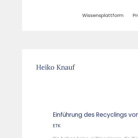
Zum
Inhalt
Wissensplattform
Pr
springen
Heiko Knauf
Einführung des Recyclings von
Einführung
des
ETK
Recyclings