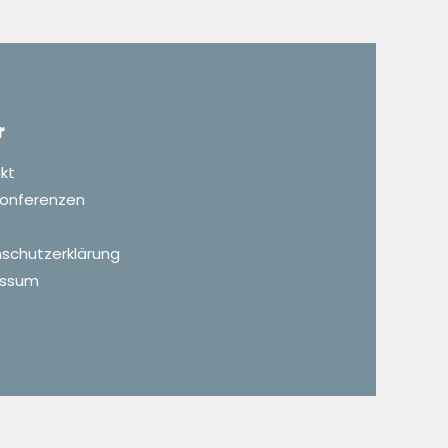
r
kt
 Konferenzen
schutzerklärung
essum