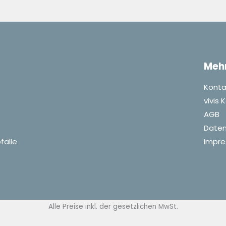
Meh
Konta
vivis
AGB
Daten
fälle
Impr
Alle Preise inkl. der gesetzlichen MwSt.